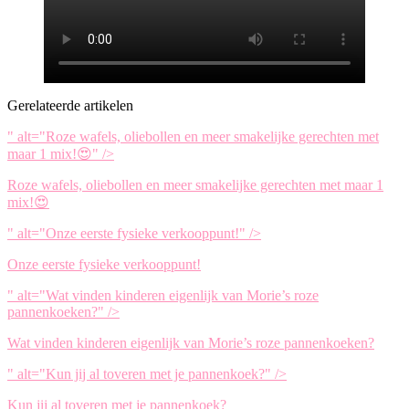
Gerelateerde artikelen
" alt="Roze wafels, oliebollen en meer smakelijke gerechten met
maar 1 mix!😍" />
Roze wafels, oliebollen en meer smakelijke gerechten met maar 1
mix!😍
" alt="Onze eerste fysieke verkooppunt!" />
Onze eerste fysieke verkooppunt!
" alt="Wat vinden kinderen eigenlijk van Morie’s roze
pannenkoeken?" />
Wat vinden kinderen eigenlijk van Morie’s roze pannenkoeken?
" alt="Kun jij al toveren met je pannenkoek?" />
Kun jij al toveren met je pannenkoek?