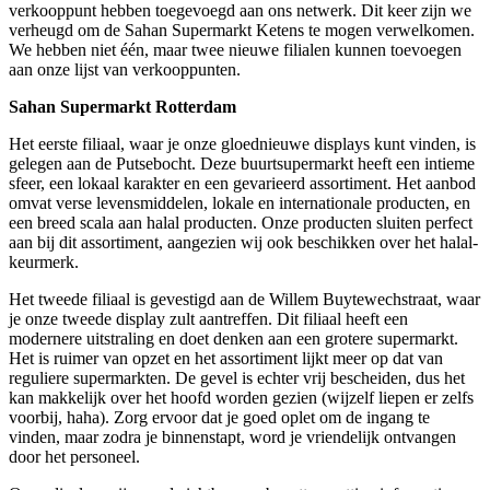
verkooppunt hebben toegevoegd aan ons netwerk. Dit keer zijn we
verheugd om de Sahan Supermarkt Ketens te mogen verwelkomen.
We hebben niet één, maar twee nieuwe filialen kunnen toevoegen
aan onze lijst van verkooppunten.
Sahan Supermarkt Rotterdam
Het eerste filiaal, waar je onze gloednieuwe displays kunt vinden, is
gelegen aan de Putsebocht. Deze buurtsupermarkt heeft een intieme
sfeer, een lokaal karakter en een gevarieerd assortiment. Het aanbod
omvat verse levensmiddelen, lokale en internationale producten, en
een breed scala aan halal producten. Onze producten sluiten perfect
aan bij dit assortiment, aangezien wij ook beschikken over het halal-
keurmerk.
Het tweede filiaal is gevestigd aan de Willem Buytewechstraat, waar
je onze tweede display zult aantreffen. Dit filiaal heeft een
modernere uitstraling en doet denken aan een grotere supermarkt.
Het is ruimer van opzet en het assortiment lijkt meer op dat van
reguliere supermarkten. De gevel is echter vrij bescheiden, dus het
kan makkelijk over het hoofd worden gezien (wijzelf liepen er zelfs
voorbij, haha). Zorg ervoor dat je goed oplet om de ingang te
vinden, maar zodra je binnenstapt, word je vriendelijk ontvangen
door het personeel.